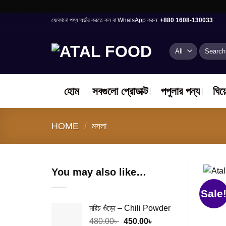
Skip
https://atalfood.com/
to
যেকোনো পণ্য অর্ডার করতে কল বা WhatsApp করুন:
+880 1608-130033
content
Search
for:
হোম
সবগুলো প্রোডাক্ট
পপুলার পন্য
ঘিয়
HOME
/
মসলা
You may also like…
Sale
মরিচ গুঁড়ো – Chili Powder
Original
Current
480.00
৳
450.00
৳