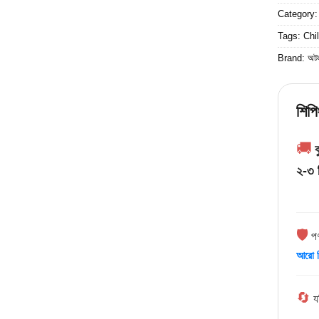
Category
Tags:
Chi
Brand:
অট
শিপি
🚚
ক
২-৩ 
🛡️
পণ
আরো ব
🔄
য