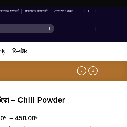
আমাদের সম্পর্কে
জিজ্ঞাসিত প্রশ্নাবলী
যোগাযোগ করুন
ণ্য
ঘি-বাটার
গুঁড়ো – Chili Powder
Price
00
–
450.00
৳
৳
range: