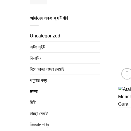
price
price
was:
is:
480.00৳ .
450.00৳ .
আমাদের সকল ক্যাটাগরি
Uncategorized
অটল সুইট
ঘি-বাটার
ঘিয়ে ভাজা লাচ্ছা সেমাই
পপুলার পন্য
মসলা
মিষ্টি
লাচ্ছা সেমাই
সিজনাল পণ্য