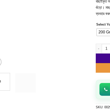
বাছাইকৃত শ
গুঁড়ো। মাছ
ব্যবহার কর
Select Y
200 G
মরিচ গুঁড়
SKU:
002