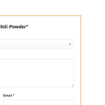
– Chili Powder”
Email
*