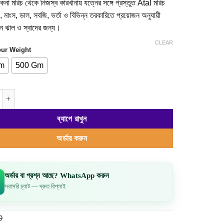
ুকনা মরিচ থেকে নিজস্ব কারখানায় যত্নের সঙ্গে প্রস্তুত Atal মরিচ
180.00৳
, মাংস, ডাল, সবজি, ভর্তা ও বিভিন্ন তরকারিতে প্রয়োজন অনুযায়ী
through
ুন ঝাল ও স্বাদের জন্য।
450.00৳
CLEAR
our Weight
m
500 Gm
ো – Chili Powder quantity
ব্যাগে রাখুন
অর্ডার করুন
অর্ডার বা প্রশ্ন আছে? WhatsApp করুন
সরাসরি চ্যাট — দ্রুত রিপ্লাই
9