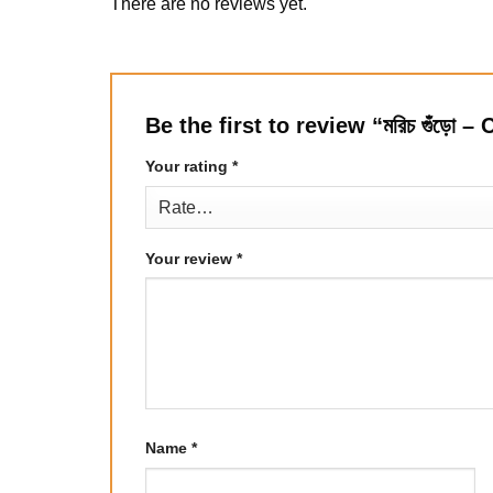
There are no reviews yet.
Be the first to review “মরিচ গুঁড়ো 
Your rating
*
Your review
*
Name
*