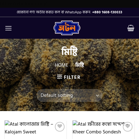
Skip
https://atalfood.com/
to
যেকোনো পণ্য অর্ডার করতে কল বা WhatsApp করুন:
+880 1608-130033
content
মিষ্টি
HOME
/
মিষ্টি
FILTER
Add to
Add to