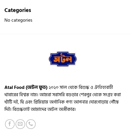
on
Categories
the
product
No categories
page
Atal Food (অটল ফুড)
২০২০ সাল থেকে বিশুদ্ধ ও ঐতিহ্যবাহী
খাবারের বিশ্বস্ত নাম। আমরা সরাসরি বগুড়ার শেরপুর থেকে সংগ্রহ করা
খাঁটি দই, ঘি এবং প্রিমিয়াম অর্গানিক পণ্য আপনার দোরগোড়ায় পৌঁছে
দিই। বিশুদ্ধতাই আমাদের অটল অঙ্গীকার।