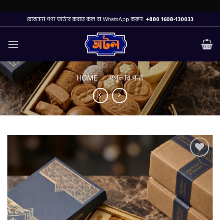
Skip
https://atalfood.com/
to
যেকোনো পণ্য অর্ডার করতে কল বা WhatsApp করুন:
+880 1608-130033
content
HOME
/
পপুলার পন্য
Add to
wishlist