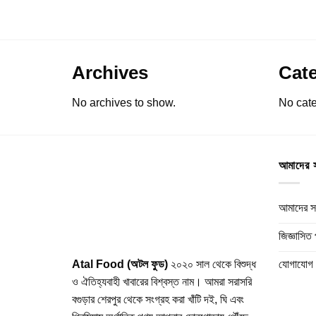
on
the
produ
page
Archives
Cate
No archives to show.
No cate
আমাদের স
আমাদের সম
জিজ্ঞাসিত 
যোগাযোগ 
Atal Food (অটল ফুড)
২০২০ সাল থেকে বিশুদ্ধ
ও ঐতিহ্যবাহী খাবারের বিশ্বস্ত নাম। আমরা সরাসরি
বগুড়ার শেরপুর থেকে সংগ্রহ করা খাঁটি দই, ঘি এবং