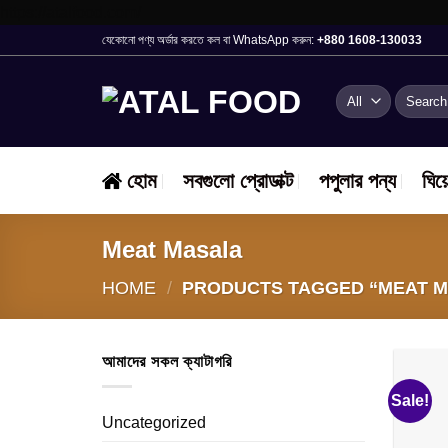
Skip
https://atalfood.com/
to
যেকোনো পণ্য অর্ডার করতে কল বা WhatsApp করুন:
+880 1608-130033
content
Search
for:
হোম
সবগুলো প্রোডাক্ট
পপুলার পন্য
ঘিয়
Meat Masala
HOME
/
PRODUCTS TAGGED “MEAT 
আমাদের সকল ক্যাটাগরি
Sale!
Uncategorized