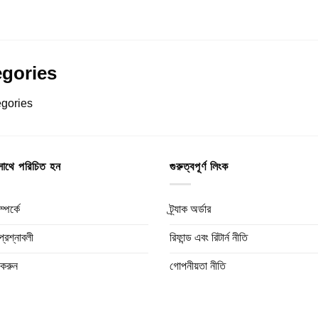
ct
gories
gories
াথে পরিচিত হন
গুরুত্বপূর্ণ লিংক
্পর্কে
ট্র্যাক অর্ডার
প্রশ্নাবলী
রিফান্ড এবং রিটার্ন নীতি
করুন
গোপনীয়তা নীতি