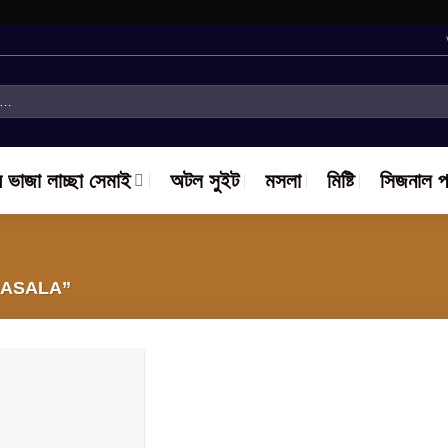
ে ভাজা লাচ্ছা সেমাই
অটল সুইট
মসলা
মিষ্টি
সিজনাল প
MASALA”
Add to
wishlist