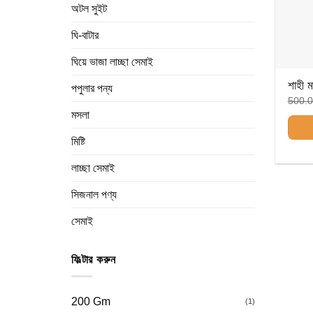
অটল সুইট
ঘি-বাটার
ঘিয়ে ভাজা লাচ্ছা সেমাই
পপুলার পন্য
500.
মসলা
মিষ্টি
This
লাচ্ছা সেমাই
produ
has
সিজনাল পণ্য
multip
সেমাই
varian
The
optio
ফিল্টার করুন
may
be
chos
200 Gm
(1)