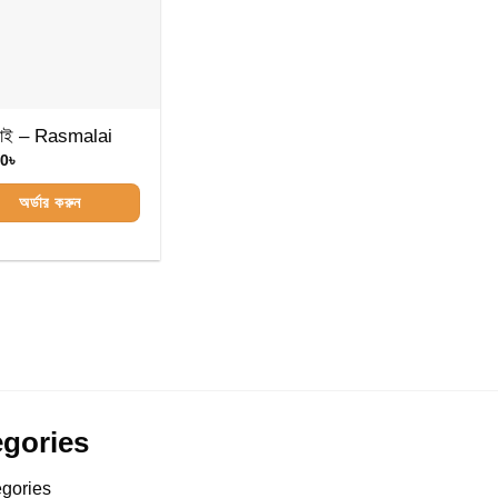
লাই – Rasmalai
00
৳
অর্ডার করুন
gories
gories