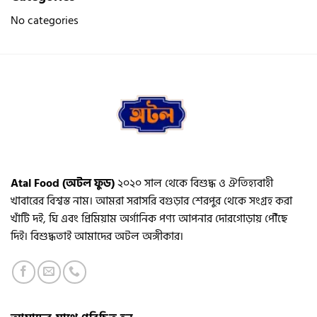
on
No categories
the
product
page
Atal Food (অটল ফুড)
২০২০ সাল থেকে বিশুদ্ধ ও ঐতিহ্যবাহী
খাবারের বিশ্বস্ত নাম। আমরা সরাসরি বগুড়ার শেরপুর থেকে সংগ্রহ করা
খাঁটি দই, ঘি এবং প্রিমিয়াম অর্গানিক পণ্য আপনার দোরগোড়ায় পৌঁছে
দিই। বিশুদ্ধতাই আমাদের অটল অঙ্গীকার।